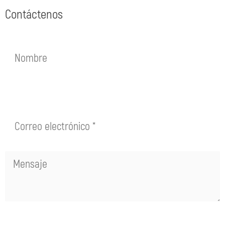
Contáctenos
Please
leave
this
field
empty.