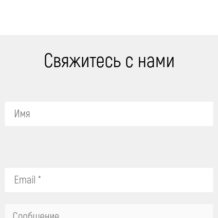
Свяжитесь с нами
Please
leave
this
field
empty.